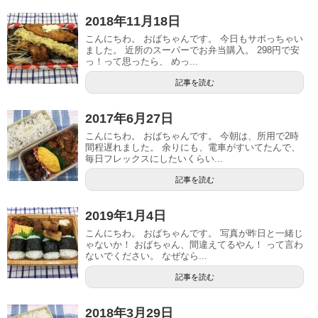
2018年11月18日
こんにちわ。 おばちゃんです。 今日もサボっちゃい
ました。 近所のスーパーでお弁当購入。 298円で安
っ！って思ったら、 めっ...
記事を読む
2017年6月27日
こんにちわ。 おばちゃんです。 今朝は、所用で2時
間程遅れました。 余りにも、電車がすいてたんで、
毎日フレックスにしたいくらい...
記事を読む
2019年1月4日
こんにちわ。 おばちゃんです。 写真が昨日と一緒じ
ゃないか！ おばちゃん、間違えてるやん！ って言わ
ないでください。 なぜなら...
記事を読む
2018年3月29日