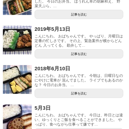
した。 今日のお弁当。 ほうれん草の胡麻和え、 野
菜天ぷら、...
記事を読む
2019年5月13日
こんにちわ。 おばちゃんです。 やっぱり、月曜日は
定番の忙しさです。 その上、緊急案件が横からどん
どん 入ってくる。 勘弁して...
記事を読む
2018年6月10日
こんにちわ。 おばちゃんです。 今朝は、日曜日なの
にやけに電車が 混んでました。 ライブでもあるのか
な？ 今日のお弁当。 ...
記事を読む
5月3日
こんにちわ。 おばちゃんです。 今日は、昨日とは違
い、ゆっくりとご飯を食べることができました。 や
っぱり、食べながら仕事って嫌です...