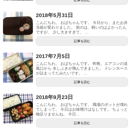
2018年5月31日
こんにちわ。 おばちゃんです。 今日から、またお弁
当箱が変わりました。 前のは、軽いのはよかったん
ですが、 少し大きすぎて、 ...
記事を読む
2017年7月5日
こんにちわ。 おばちゃんです。 昨晩、エアコンの送
風口から 水しぶきが飛んできました。 ドレンホース
が詰まってたみたいです。 ...
記事を読む
2018年9月23日
こんにちわ。 おばちゃんです。 職場のポットが壊れ
てしまって、 今日はお味噌汁はなしです。 ちょっと
物足りませんね。 今日...
記事を読む