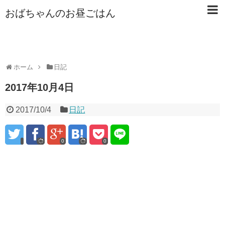
おばちゃんのお昼ごはん
ホーム
日記
2017年10月4日
2017/10/4
日記
0
0