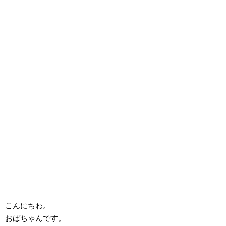
こんにちわ。
おばちゃんです。